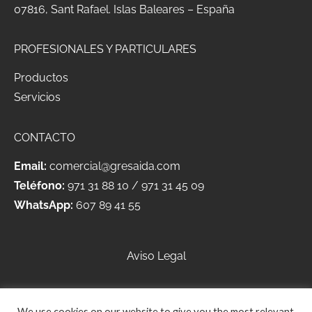
07816, Sant Rafael.
Islas Baleares – España
PROFESIONALES Y PARTICULARES
Productos
Servicios
CONTACTO
Email:
comercial@gresaida.com
Teléfono:
971 31 88 10
/
971 31 45 09
WhatsApp:
607 89 41 55
Aviso Legal
Política de Privacidad
We use cookies on our website to give you the most relevant