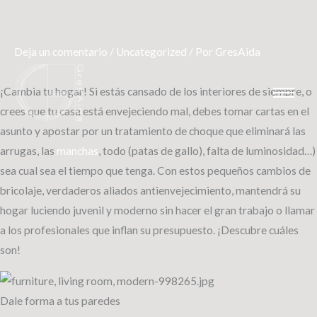
Deja un comentario
/
Uncategorized
/ Por
GresAida
Ir
al
¡Cambia tu hogar! Si estás cansado de los interiores de siempre, o
contenido
crees que tu casa está envejeciendo mal, debes tomar cartas en el
asunto y apostar por un tratamiento de choque que eliminará las
arrugas, las
manchas
, todo (patas de gallo), falta de luminosidad…)
sea cual sea el tiempo que tenga. Con estos pequeños cambios de
bricolaje, verdaderos aliados antienvejecimiento, mantendrá su
hogar luciendo juvenil y moderno sin hacer el gran trabajo o llamar
a los profesionales que inflan su presupuesto. ¡Descubre cuáles
son!
Dale forma a tus paredes