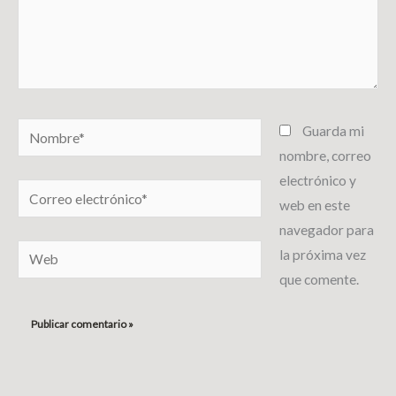
Nombre*
Guarda mi
nombre, correo
electrónico y
Correo
web en este
electrónico*
navegador para
Web
la próxima vez
que comente.