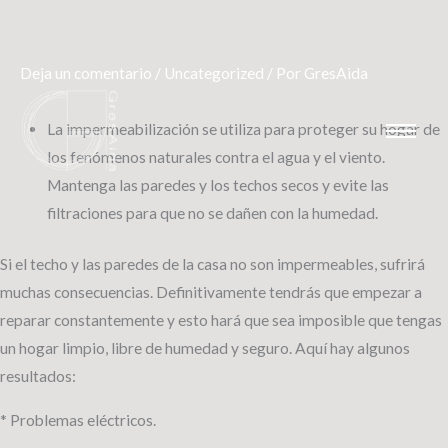
Deja un comentario
/
Uncategorized
/ Por
GresAida
Ir
al
La impermeabilización se utiliza para proteger su hogar de
contenido
los fenómenos naturales contra el agua y el viento.
Mantenga las paredes y los techos secos y evite las
filtraciones para que no se dañen con la humedad.
Si el techo y las paredes de la casa no son impermeables, sufrirá
muchas consecuencias. Definitivamente tendrás que empezar a
reparar constantemente y esto hará que sea imposible que tengas
un hogar limpio, libre de humedad y seguro. Aquí hay algunos
resultados:
* Problemas eléctricos.